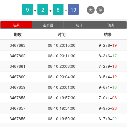
9
2
8
19
+
+
=
大
单
结果
走势图
统计
预测
期数
时间
结果
3467863
08-10 20:15:00
9+2+8=
19
3467862
08-10 20:11:30
8+3+6=
17
3467861
08-10 20:08:00
7+2+9=
18
3467860
08-10 20:04:30
3+5+4=
12
3467859
08-10 20:01:00
9+6+1=
16
3467858
08-10 19:57:30
7+0+1=
08
3467857
08-10 19:54:00
9+9+5=
23
3467856
08-10 19:50:30
6+7+9=
22