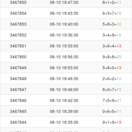
3467855
08-10 19:47:00
8+1+2=
11
3467854
08-10 19:43:30
6+3+7=
16
3467853
08-10 19:40:00
5+8+3=
16
3467852
08-10 19:36:30
3+4+9=
16
3467851
08-10 19:33:00
3+6+4=
13
3467850
08-10 18:56:30
9+8+8=
25
3467849
08-10 18:53:00
5+8+0=
13
3467848
08-10 18:49:30
2+6+2=
10
3467847
08-10 18:46:00
8+0+7=
15
3467846
08-10 18:42:30
7+5+9=
21
3467845
08-10 18:39:00
0+6+5=
11
3467844
08-10 18:35:30
9+1+9=
19