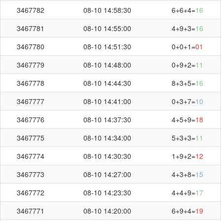
3467782
08-10 14:58:30
6+6+4=
16
3467781
08-10 14:55:00
4+9+3=
16
3467780
08-10 14:51:30
0+0+1=
01
3467779
08-10 14:48:00
0+9+2=
11
3467778
08-10 14:44:30
8+3+5=
16
3467777
08-10 14:41:00
0+3+7=
10
3467776
08-10 14:37:30
4+5+9=
18
3467775
08-10 14:34:00
5+3+3=
11
3467774
08-10 14:30:30
1+9+2=
12
3467773
08-10 14:27:00
4+3+8=
15
3467772
08-10 14:23:30
4+4+9=
17
3467771
08-10 14:20:00
6+9+4=
19