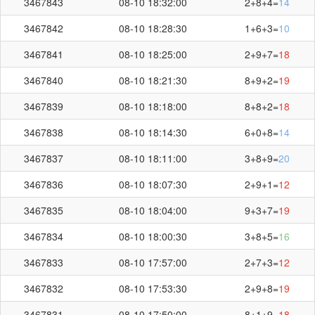
3467843
08-10 18:32:00
2+8+4=
14
3467842
08-10 18:28:30
1+6+3=
10
3467841
08-10 18:25:00
2+9+7=
18
3467840
08-10 18:21:30
8+9+2=
19
3467839
08-10 18:18:00
8+8+2=
18
3467838
08-10 18:14:30
6+0+8=
14
3467837
08-10 18:11:00
3+8+9=
20
3467836
08-10 18:07:30
2+9+1=
12
3467835
08-10 18:04:00
9+3+7=
19
3467834
08-10 18:00:30
3+8+5=
16
3467833
08-10 17:57:00
2+7+3=
12
3467832
08-10 17:53:30
2+9+8=
19
3467831
08-10 17:50:00
8+1+9=
18