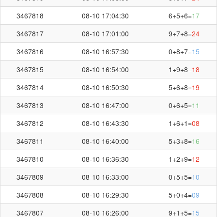
3467818
08-10 17:04:30
6+5+6=
17
3467817
08-10 17:01:00
9+7+8=
24
3467816
08-10 16:57:30
0+8+7=
15
3467815
08-10 16:54:00
1+9+8=
18
3467814
08-10 16:50:30
5+6+8=
19
3467813
08-10 16:47:00
0+6+5=
11
3467812
08-10 16:43:30
1+6+1=
08
3467811
08-10 16:40:00
5+3+8=
16
3467810
08-10 16:36:30
1+2+9=
12
3467809
08-10 16:33:00
0+5+5=
10
3467808
08-10 16:29:30
5+0+4=
09
3467807
08-10 16:26:00
9+1+5=
15