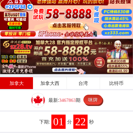
加拿大
加拿大西
台湾
比特币
咪牌
最新:
期
3467863
01
22
下期:
分
秒